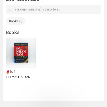
Books (1)
Books
[Mã
LIFEMALL99156K
giảm 12% đơn 99K]
Sách Đắc Nhân Tâm
(Khổ nhỏ) First News