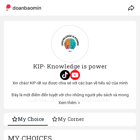
doanbaominh
KIP- Knowledge is power
Xin chào! KIP rất vui được chia sẻ với các bạn về tiểu sử của mình
Đây là một điểm đến tuyệt vời cho những người yêu sách và mong
muốn khám phá thế giới của từ ngữ và tri thức.
Xem thêm
. Với hàng ngàn đầu sách từ nhiều thể loại khác nhau, từ tiểu thuyết,
My Choice
My Corner
kinh doanh, lịch sử, khoa học, đến sách thiếu nhi và nghệ thuật,
chúng tôi đảm bảo sẽ có một cuốn sách phù hợp với mọi sở thích và
độc giả.
MY CHOICES